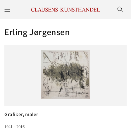
Gå til
indhold
K
Erling Jørgensen
o
l
l
e
k
t
i
Grafiker, maler
o
1941 – 2016