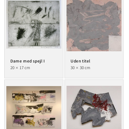
Dame med spejl I
Uden titel
20
17 cm
30
30 cm