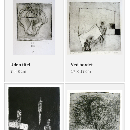
Uden titel
Ved bordet
7
8 cm
17
17 cm