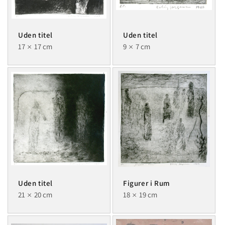
Uden titel
Uden titel
17
17 cm
9
7 cm
Uden titel
Figurer i Rum
21
20 cm
18
19 cm