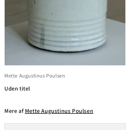
Åbn
mediet
Mette Augustinus Poulsen
1
i
modus
Uden titel
Mere af
Mette Augustinus Poulsen