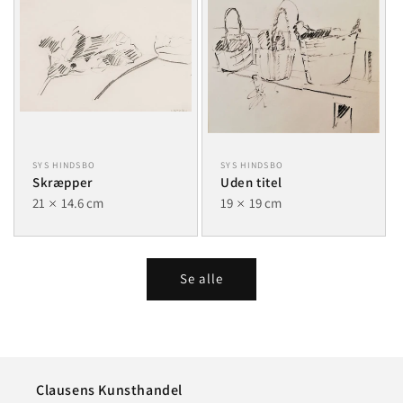
SYS HINDSBO
SYS HINDSBO
Skræpper
Uden titel
21
14.6 cm
19
19 cm
Se alle
Clausens Kunsthandel