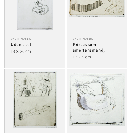
SYS HINDSBO
SYS HINDSBO
Uden titel
Kristus som
smertensmand,
13
20 cm
17
9 cm