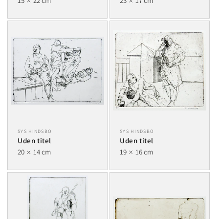
15
22 cm
23
17 cm
SYS HINDSBO
SYS HINDSBO
Uden titel
Uden titel
20
14 cm
19
16 cm