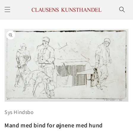
Gå til
indhold
å til
roduktoplysninger
Åbn
mediet
Sys Hindsbo
1
i
modus
Mand med bind for øjnene med hund