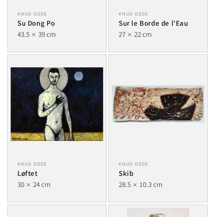
KNUD ODDE
KNUD ODDE
Su Dong Po
Sur le Borde de l'Eau
43.5
39 cm
27
22 cm
KNUD ODDE
KNUD ODDE
Løftet
Skib
30
24 cm
28.5
10.3 cm