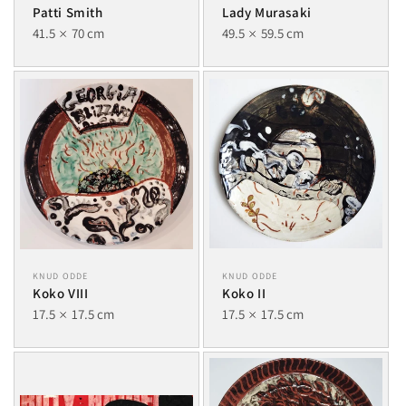
Patti Smith
Lady Murasaki
41.5
70 cm
49.5
59.5 cm
KNUD ODDE
KNUD ODDE
Koko VIII
Koko II
17.5
17.5 cm
17.5
17.5 cm