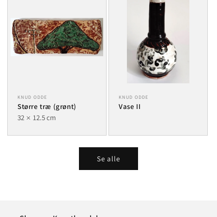
KNUD ODDE
KNUD ODDE
Større træ (grønt)
Vase II
32
12.5 cm
Se alle