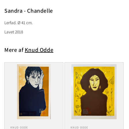
i
modus
Sandra - Chandelle
Lerfad. Ø 41 cm.
Lavet 2018
Mere af
Knud Odde
KNUD ODDE
KNUD ODDE