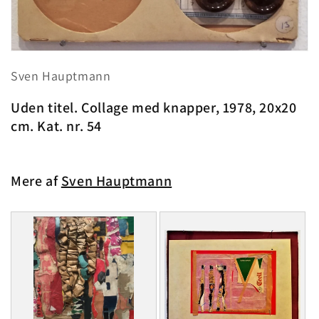
Åbn
mediet
Sven Hauptmann
1
i
modus
Uden titel. Collage med knapper, 1978, 20x20
cm. Kat. nr. 54
Mere af
Sven Hauptmann