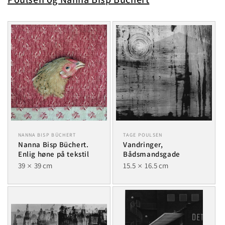
NANNA BISP BÜCHERT
TAGE POULSEN
Nanna Bisp Büchert.
Vandringer,
Enlig høne på tekstil
Bådsmandsgade
39
39 cm
15.5
16.5 cm