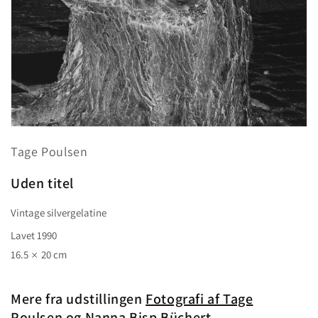
Åbn
mediet
Tage Poulsen
1
i
modus
Uden titel
Vintage silvergelatine
Lavet 1990
16.5
20 cm
Mere fra udstillingen
Fotografi af Tage
Poulsen og Nanna Bisp Büchert