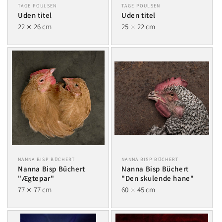
TAGE POULSEN
TAGE POULSEN
Uden titel
Uden titel
22
26 cm
25
22 cm
NANNA BISP BÜCHERT
NANNA BISP BÜCHERT
Nanna Bisp Büchert
Nanna Bisp Büchert
"Ægtepar"
"Den skulende hane"
77
77 cm
60
45 cm