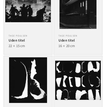
TAGE POULSEN
TAGE POULSEN
Uden titel
Uden titel
22
15 cm
16
20 cm