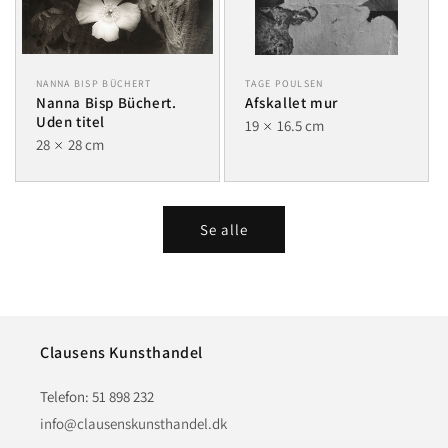
NANNA BISP BÜCHERT
TAGE POULSEN
Nanna Bisp Büchert.
Afskallet mur
Uden titel
19
16.5 cm
28
28 cm
Se alle
Clausens Kunsthandel
Telefon: 51 898 232
info@clausenskunsthandel.dk