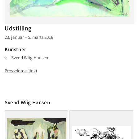
n
:
Udstilling
23. januar – 5. marts 2016
Kunstner
Svend Wiig Hansen
Pressefotos (link)
Svend Wiig Hansen