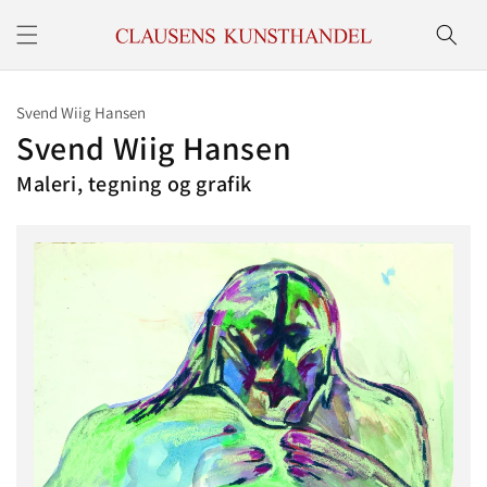
Gå til
indhold
Svend Wiig Hansen
K
Svend Wiig Hansen
o
Maleri, tegning og grafik
l
l
e
k
t
i
o