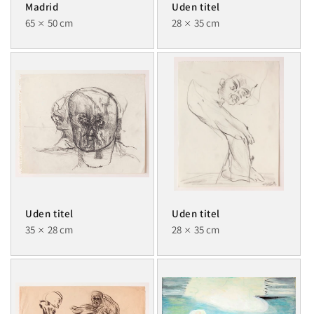
Madrid
Uden titel
65
50 cm
28
35 cm
Uden titel
Uden titel
35
28 cm
28
35 cm