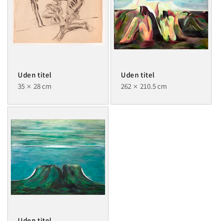
Uden titel
Uden titel
35
28 cm
262
210.5 cm
Uden titel