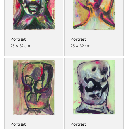
Portræt
Portræt
25
32 cm
25
32 cm
Portræt
Portræt